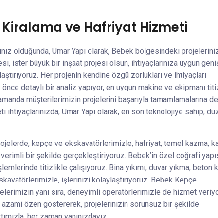
Kiralama ve Hafriyat Hizmeti
nız olduğunda, Umar Yapı olarak, Bebek bölgesindeki projelerini
, ister büyük bir inşaat projesi olsun, ihtiyaçlarınıza uygun geni
aştırıyoruz. Her projenin kendine özgü zorlukları ve ihtiyaçları
önce detaylı bir analiz yapıyor, en uygun makine ve ekipmanı titiz
zamanda müşterilerimizin projelerini başarıyla tamamlamalarına d
ihtiyaçlarınızda, Umar Yapı olarak, en son teknolojiye sahip, dü
rojelerde, kepçe ve ekskavatörlerimizle, hafriyat, temel kazma, k
verimli bir şekilde gerçekleştiriyoruz. Bebek’in özel coğrafi yapı
lemlerinde titizlikle çalışıyoruz. Bina yıkımı, duvar yıkma, beton 
skavatörlerimizle, işlerinizi kolaylaştırıyoruz. Bebek Kepçe
erimizin yanı sıra, deneyimli operatörlerimizle de hizmet veriyo
 azami özen göstererek, projelerinizin sorunsuz bir şekilde
attımızla, her zaman yanınızdayız.