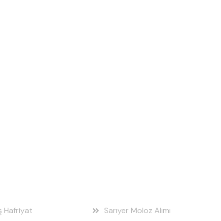
 Bölgeleri
Hizmet Bölgeleri
ş Hafriyat
Sarıyer Moloz Alımı