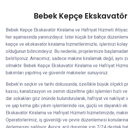
Bebek Kepçe Ekskavatör 
Bebek Kepçe Ekskavatör Kiralama ve Hafriyat Hizmeti ihtiyacı
her aşamasında yanınızdayız. İster küçük bir bahçe düzenlemesi
kepçe ve ekskavatör kiralama hizmetlerimizle, işlerinizi kolayl
olduğunun bilincindeyiz. Bu nedenle, projelerinize başlamadan 
belirliyoruz. Amacımız, sadece makine kiralamak değil, aynı 
olmaktır. Bebek Kepçe Ekskavatör Kiralama ve Hafriyat Hizmeti 
bakımları yapılmış ve güvenilir makineler sunuyoruz.
Bebek’in seçkin ve tarihi dokusunda, özellikle büyük ölçekli p
kazısı, kanalizasyon ve zemin düzeltme gibi işlemleri hızlı ve 
dar sokakları göz önünde bulundurularak, hafriyat ve nakliyat iş
ve şap kırma gibi yıkım işlemlerinde ise, güçlü ve dayanıklı ek
Ekskavatör Kiralama ve Hafriyat Hizmeti hizmetimizde, makinel
Operatörlerimiz, iş güvenliği ve çevre düzenlemesi konularına
ilerlemesini sağlıyor. Ayrıca, acil durumlar için 7/24 destek h