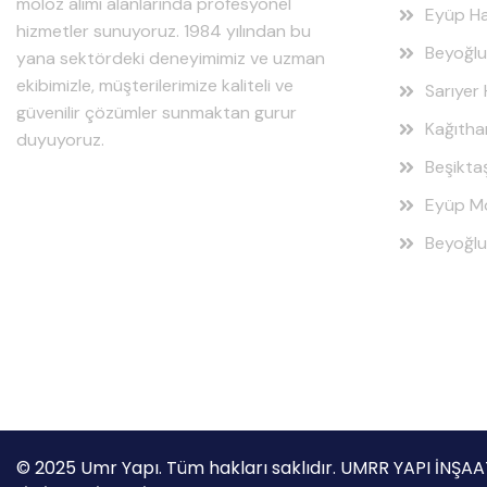
moloz alımı alanlarında profesyonel
Eyüp Ha
hizmetler sunuyoruz. 1984 yılından bu
Beyoğlu
yana sektördeki deneyimimiz ve uzman
ekibimizle, müşterilerimize kaliteli ve
Sarıyer 
güvenilir çözümler sunmaktan gurur
Kağıtha
duyuyoruz.
Beşikta
Eyüp Mo
Beyoğlu
© 2025 Umr Yapı. Tüm hakları saklıdır. UMRR YAPI İN