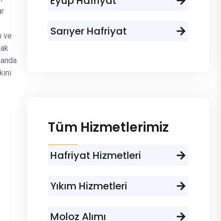
Eyüp Hafriyat
ar
Sarıyer Hafriyat
n ve
mak
manda
kını
Tüm Hizmetlerimiz
Hafriyat Hizmetleri
Yıkım Hizmetleri
Moloz Alımı