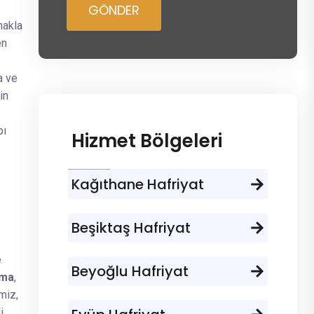
GÖNDER
makla
en
a ve
in
pı
Hizmet Bölgeleri
Kağıthane Hafriyat
Beşiktaş Hafriyat
e
Beyoğlu Hafriyat
zma
,
imiz,
i