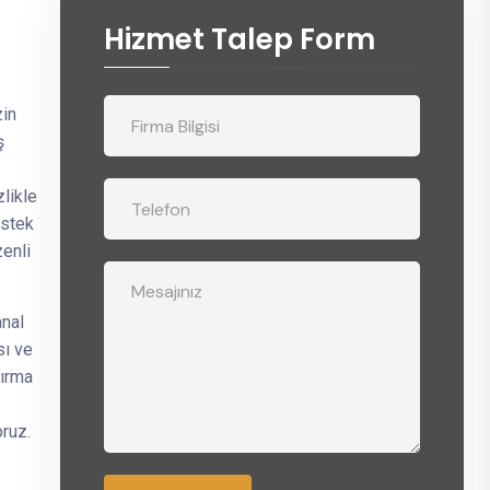
Hizmet Talep Form
zin
ş
likle
estek
zenli
anal
sı ve
kırma
ruz.