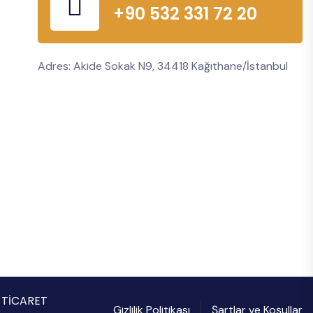
+90 532 331 72 20
Adres: Akide Sokak N9, 34418 Kağıthane/İstanbul
İ TİCARET
Gizlilik Politikası
Şartlar ve Koşullar