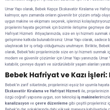
Umar Yapı olarak, Bebek Kepçe Ekskavatör Kiralama ve Hafri
kalmıyor, aynı zamanda onların güvenilir bir çözüm ortağı oluy
uygun makine ve ekipmanı seçerek, işlerinizi kolaylaştırıyoru
projelerini hayata geçirmek için bizimle iletişime geçmeye d
Hafriyat Hizmeti ihtiyaçlarınızda, size en iyi hizmeti sunmak i
gelişimine katkıda bulunabilirsiniz. Umar Yapı olarak, sadece b
ulaştıracak bir iş ortağı olduğumuzu unutmayın. Birlikte, Bebek
olarak, Bebek’teki projelerinizde size en iyi hizmeti sunmak i
modern ve güvenilir çözümler için Umar Yapı yanınızda. Umar Ya
katabilir, çevreye duyarlı ve sürdürülebilir yaşam alanları yarata
Bebek Hafriyat ve Kazı İşler
Bebek’in zarif silüetinde, projelerinizi eşsiz bir uyumla hayat
Ekskavatör Kiralama ve Hafriyat Hizmeti
ile, projeleriniz
özgü coğrafi yapısına uygun, son teknoloji
iş makineleri
mizl
kanalizasyon
ve
çevre düzenleme
gibi çeşitli projeleriniz
Bebek’in dar sokaklarında dahi yüksek manevra kabiliyetiyle ç