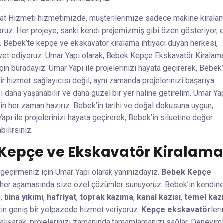
yat Hizmeti hizmetimizde, müşterilerimize sadece makine kirala
oruz. Her projeye, sanki kendi projemizmiş gibi özen gösteriyor, 
z. Bebek’te kepçe ve ekskavatör kiralama ihtiyacı duyan herkesi,
avet ediyoruz. Umar Yapı olarak, Bebek Kepçe Ekskavatör Kiralam
çin buradayız. Umar Yapı ile projelerinizi hayata geçirerek, Bebek’
ir hizmet sağlayıcısı değil, aynı zamanda projelerinizi başarıya
’i daha yaşanabilir ve daha güzel bir yer haline getirelim. Umar Ya
çin her zaman hazırız. Bebek’in tarihi ve doğal dokusuna uygun,
pı ile projelerinizi hayata geçirerek, Bebek’in siluetine değer
bilirsiniz.
i: Kepçe ve Ekskavatör Kiralama
a geçirmeniz için Umar Yapı olarak yanınızdayız.
Bebek Kepçe
in her aşamasında size özel çözümler sunuyoruz. Bebek’in kendin
e,
bina yıkımı
,
hafriyat
,
toprak kazıma
,
kanal kazısı
,
temel ka
 için geniş bir yelpazede hizmet veriyoruz.
Kepçe ekskavatör
ler
alışarak, projelerinizi zamanında tamamlamanızı sağlar. Deneyiml