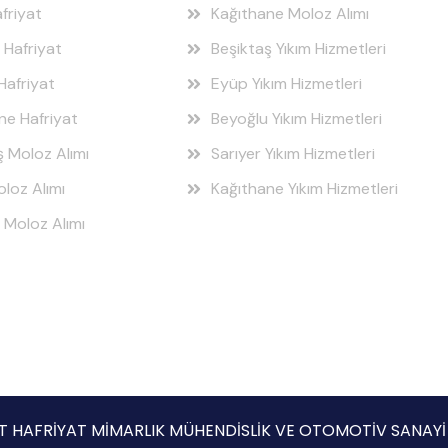
friyat
Kağıthane Moloz Alımı
 Hafriyat
Beşiktaş Yıkım Hizmetleri
Hafriyat
Eyüp Yıkım Hizmetleri
ne Hafriyat
Beyoğlu Yıkım Hizmetleri
ş Moloz Alımı
Sarıyer Yıkım Hizmetleri
loz Alımı
Kağıthane Yıkım Hizmetleri
 Moloz Alımı
ŞAAT HAFRİYAT MİMARLIK MÜHENDİSLİK VE OTOMOTİV SANAY