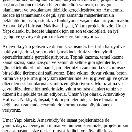
başlamadan önce detaylı bir zemin etüdü yapıyor, en uygun
planlamayı ve uygulamayı titizlikle gerçekleştiriyoruz. Amacımız,
sadece işi tamamlamak değil, aynı zamanda müşterilerimizin
beklentilerini aşan, estetik ve fonksiyonel yaşam alanları yaratmaktır.
Arnavutköy Hafriyat, Nakliyat, İnşaat, Yıkım projelerinizde, Umar
Yapı olarak, bu hedefe ulaşmak için en son teknolojileri, en iyi
işçiliği ve çevreye duyarlı malzemeleri kullanıyoruz.
Arnavutköy’ün gelişen ve dinamik yapısında, her türlü hafriyat ve
nakliyat işlerinizi, son model iş makinelerimiz ve deneyimli
operatörlerimizle gerçekleştiriyoruz. Toprak kazıma, temel kazma,
kanal kazısı, kanalizasyon ve zemin düzeltme gibi işlemlerde, en
güncel teknikleri kullanarak, projelerinizin zamanında ve sorunsuz
bir şekilde ilerlemesini sağlıyoruz. Bina yıkımı, duvar yıkma, beton
kırma ve şap kırma gibi yıkım işlemlerinde ise, iş güvenliği ve çevre
düzenlemesi konularına azami özen gösteriyoruz. Moloz atma ve
çevre düzenleme hizmetlerimizle, yıkım sonrası alanları temiz ve
düzenli bir şekilde teslim ediyoruz. Umar Yapı olarak, Arnavutköy
Hafriyat, Nakliyat, İnşaat, Yıkım projelerinde, sadece binaların
değil, aynı zamanda çevrenin de korunmasına büyük önem
veriyoruz.
Umar Yapı olarak, Arnavutköy’de inşaat projelerinizde de
yanınızdayız. Deneyimli mimar ve mühendislerimizle, projelerinizin
her aşamasında size destek oluyor, kaliteli ve güvenilir inşaat