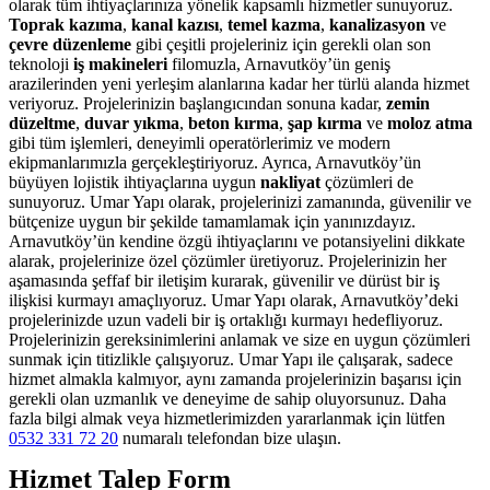
olarak tüm ihtiyaçlarınıza yönelik kapsamlı hizmetler sunuyoruz.
Toprak kazıma
,
kanal kazısı
,
temel kazma
,
kanalizasyon
ve
çevre düzenleme
gibi çeşitli projeleriniz için gerekli olan son
teknoloji
iş makineleri
filomuzla, Arnavutköy’ün geniş
arazilerinden yeni yerleşim alanlarına kadar her türlü alanda hizmet
veriyoruz. Projelerinizin başlangıcından sonuna kadar,
zemin
düzeltme
,
duvar yıkma
,
beton kırma
,
şap kırma
ve
moloz atma
gibi tüm işlemleri, deneyimli operatörlerimiz ve modern
ekipmanlarımızla gerçekleştiriyoruz. Ayrıca, Arnavutköy’ün
büyüyen lojistik ihtiyaçlarına uygun
nakliyat
çözümleri de
sunuyoruz. Umar Yapı olarak, projelerinizi zamanında, güvenilir ve
bütçenize uygun bir şekilde tamamlamak için yanınızdayız.
Arnavutköy’ün kendine özgü ihtiyaçlarını ve potansiyelini dikkate
alarak, projelerinize özel çözümler üretiyoruz. Projelerinizin her
aşamasında şeffaf bir iletişim kurarak, güvenilir ve dürüst bir iş
ilişkisi kurmayı amaçlıyoruz. Umar Yapı olarak, Arnavutköy’deki
projelerinizde uzun vadeli bir iş ortaklığı kurmayı hedefliyoruz.
Projelerinizin gereksinimlerini anlamak ve size en uygun çözümleri
sunmak için titizlikle çalışıyoruz. Umar Yapı ile çalışarak, sadece
hizmet almakla kalmıyor, aynı zamanda projelerinizin başarısı için
gerekli olan uzmanlık ve deneyime de sahip oluyorsunuz. Daha
fazla bilgi almak veya hizmetlerimizden yararlanmak için lütfen
0532 331 72 20
numaralı telefondan bize ulaşın.
Hizmet Talep Form