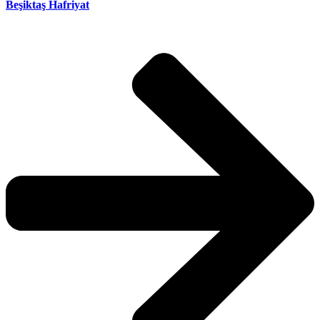
Beşiktaş Hafriyat