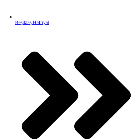
Beşiktaş Hafriyat