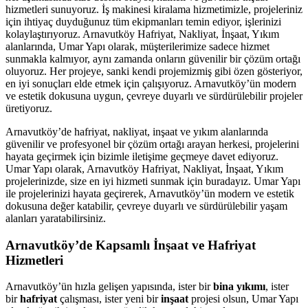
hizmetleri sunuyoruz. İş makinesi kiralama hizmetimizle, projeleriniz
için ihtiyaç duyduğunuz tüm ekipmanları temin ediyor, işlerinizi
kolaylaştırıyoruz. Arnavutköy Hafriyat, Nakliyat, İnşaat, Yıkım
alanlarında, Umar Yapı olarak, müşterilerimize sadece hizmet
sunmakla kalmıyor, aynı zamanda onların güvenilir bir çözüm ortağı
oluyoruz. Her projeye, sanki kendi projemizmiş gibi özen gösteriyor,
en iyi sonuçları elde etmek için çalışıyoruz. Arnavutköy’ün modern
ve estetik dokusuna uygun, çevreye duyarlı ve sürdürülebilir projeler
üretiyoruz.
Arnavutköy’de hafriyat, nakliyat, inşaat ve yıkım alanlarında
güvenilir ve profesyonel bir çözüm ortağı arayan herkesi, projelerini
hayata geçirmek için bizimle iletişime geçmeye davet ediyoruz.
Umar Yapı olarak, Arnavutköy Hafriyat, Nakliyat, İnşaat, Yıkım
projelerinizde, size en iyi hizmeti sunmak için buradayız. Umar Yapı
ile projelerinizi hayata geçirerek, Arnavutköy’ün modern ve estetik
dokusuna değer katabilir, çevreye duyarlı ve sürdürülebilir yaşam
alanları yaratabilirsiniz.
Arnavutköy’de Kapsamlı İnşaat ve Hafriyat
Hizmetleri
Arnavutköy’ün hızla gelişen yapısında, ister bir
bina yıkımı
, ister
bir
hafriyat
çalışması, ister yeni bir
inşaat
projesi olsun, Umar Yapı