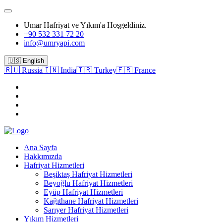
Umar Hafriyat ve Yıkım'a Hoşgeldiniz.
+90 532 331 72 20
info@umryapi.com
🇺🇸 English
🇷🇺 Russia
🇮🇳 India
🇹🇷 Turkey
🇫🇷 France
Ana Sayfa
Hakkımızda
Hafriyat Hizmetleri
Beşiktaş Hafriyat Hizmetleri
Beyoğlu Hafriyat Hizmetleri
Eyüp Hafriyat Hizmetleri
Kağıthane Hafriyat Hizmetleri
Sarıyer Hafriyat Hizmetleri
Yıkım Hizmetleri