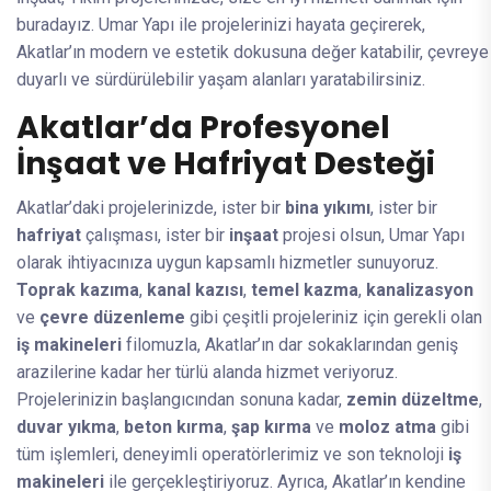
buradayız. Umar Yapı ile projelerinizi hayata geçirerek,
Akatlar’ın modern ve estetik dokusuna değer katabilir, çevreye
duyarlı ve sürdürülebilir yaşam alanları yaratabilirsiniz.
Akatlar’da Profesyonel
İnşaat ve Hafriyat Desteği
Akatlar’daki projelerinizde, ister bir
bina yıkımı
, ister bir
hafriyat
çalışması, ister bir
inşaat
projesi olsun, Umar Yapı
olarak ihtiyacınıza uygun kapsamlı hizmetler sunuyoruz.
Toprak kazıma
,
kanal kazısı
,
temel kazma
,
kanalizasyon
ve
çevre düzenleme
gibi çeşitli projeleriniz için gerekli olan
iş makineleri
filomuzla, Akatlar’ın dar sokaklarından geniş
arazilerine kadar her türlü alanda hizmet veriyoruz.
Projelerinizin başlangıcından sonuna kadar,
zemin düzeltme
,
duvar yıkma
,
beton kırma
,
şap kırma
ve
moloz atma
gibi
tüm işlemleri, deneyimli operatörlerimiz ve son teknoloji
iş
makineleri
ile gerçekleştiriyoruz. Ayrıca, Akatlar’ın kendine