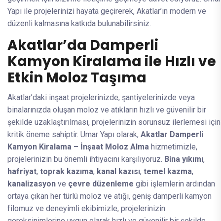
Yapı ile projelerinizi hayata geçirerek, Akatlar’ın modern ve
düzenli kalmasına katkıda bulunabilirsiniz.
Akatlar’da Damperli
Kamyon Kiralama ile Hızlı ve
Etkin Moloz Taşıma
Akatlar’daki inşaat projelerinizde, şantiyelerinizde veya
binalarınızda oluşan moloz ve atıkların hızlı ve güvenilir bir
şekilde uzaklaştırılması, projelerinizin sorunsuz ilerlemesi için
kritik öneme sahiptir. Umar Yapı olarak,
Akatlar Damperli
Kamyon Kiralama – İnşaat Moloz Alma
hizmetimizle,
projelerinizin bu önemli ihtiyacını karşılıyoruz.
Bina yıkımı
,
hafriyat
,
toprak kazıma
,
kanal kazısı
,
temel kazma
,
kanalizasyon
ve
çevre düzenleme
gibi işlemlerin ardından
ortaya çıkan her türlü moloz ve atığı, geniş damperli kamyon
filomuz ve deneyimli ekibimizle, projelerinizin
gereksinimlerine uygun olarak hızlı ve güvenilir bir şekilde