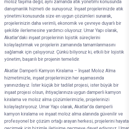
moloz taşıma değil, aynı zamanda atık yönetimi konusunda
danışmanlık hizmeti de sunuyoruz. İnşaat projelerinizde atık
yönetimi konusunda size en uygun çözümleri sunarak,
projelerinizin daha verimli, ekonomik ve çevreye duyarlı bir
şekilde ilerlemesine yardımcı oluyoruz. Umar Yapı olarak,
Akatlar’daki inşaat projelerinin lojistik süreçlerini
kolaylaştırmak ve projelerin zamanında tamamlanmasını
sağlamak için çalışıyoruz. Çünkü biliyoruz ki, etkili bir lojistik
yönetim, başarılı bir projenin temelidir.
Akatlar Damperli Kamyon Kiralama – İnşaat Moloz Alma
hizmetimizle, inşaat projelerinizin her aşamasında
yanınızdayız. İster küçük bir tadilat projesi, ister büyük bir
inşaat projesi olsun, ihtiyaçlarınıza uygun damperli kamyon
kiralama ve moloz alma çözümlerimizle, projelerinizi
kolaylaştırıyoruz. Umar Yapı olarak, Akatlar’da damperli
kamyon kiralama ve inşaat moloz alma alanında güvenilir ve
profesyonel bir çözüm ortağı arayan herkesi, projelerini hayata
geçirmek için bizimle iletişime geçmeye davet ediyoruz. Umar