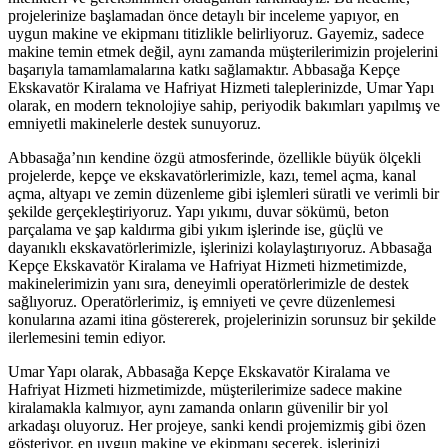
projelerinize başlamadan önce detaylı bir inceleme yapıyor, en
uygun makine ve ekipmanı titizlikle belirliyoruz. Gayemiz, sadece
makine temin etmek değil, aynı zamanda müşterilerimizin projelerini
başarıyla tamamlamalarına katkı sağlamaktır. Abbasağa Kepçe
Ekskavatör Kiralama ve Hafriyat Hizmeti taleplerinizde, Umar Yapı
olarak, en modern teknolojiye sahip, periyodik bakımları yapılmış ve
emniyetli makinelerle destek sunuyoruz.
Abbasağa’nın kendine özgü atmosferinde, özellikle büyük ölçekli
projelerde, kepçe ve ekskavatörlerimizle, kazı, temel açma, kanal
açma, altyapı ve zemin düzenleme gibi işlemleri süratli ve verimli bir
şekilde gerçekleştiriyoruz. Yapı yıkımı, duvar sökümü, beton
parçalama ve şap kaldırma gibi yıkım işlerinde ise, güçlü ve
dayanıklı ekskavatörlerimizle, işlerinizi kolaylaştırıyoruz. Abbasağa
Kepçe Ekskavatör Kiralama ve Hafriyat Hizmeti hizmetimizde,
makinelerimizin yanı sıra, deneyimli operatörlerimizle de destek
sağlıyoruz. Operatörlerimiz, iş emniyeti ve çevre düzenlemesi
konularına azami itina göstererek, projelerinizin sorunsuz bir şekilde
ilerlemesini temin ediyor.
Umar Yapı olarak, Abbasağa Kepçe Ekskavatör Kiralama ve
Hafriyat Hizmeti hizmetimizde, müşterilerimize sadece makine
kiralamakla kalmıyor, aynı zamanda onların güvenilir bir yol
arkadaşı oluyoruz. Her projeye, sanki kendi projemizmiş gibi özen
gösteriyor, en uygun makine ve ekipmanı seçerek, işlerinizi