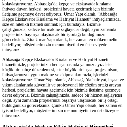
kolaylaştırıyoruz. Abbasağa’da kepçe ve ekskavatör kiralama
ihtiyacı duyan herkesi, projelerini hayata geçirmek için bizimle
iletişime geçmeye davet ediyoruz. Umar Yapı olarak, “Abbasağa
Kepçe Ekskavatör Kiralama ve Hafriyat Hizmeti” ihtiyaçlarınızda,
size en nitelikli hizmeti sunmak için buradayız. Bizimle
çalıştığınızda, sadece bir makine sağlayıcısı değil, aynı zamanda
projelerinizi başarıya ulaştıracak bir iş ortağı bulduğunuzu
göreceksiniz. Zira Umar Yapı olarak, her zaman en mükemmelini
hedefliyor, müşterilerimizin memnuniyetini en üst seviyede
tutuyoruz.
Abbasağa Kepçe Ekskavatör Kiralama ve Hafriyat Hizmeti
hizmetimizle, projelerinizin her aşamasında yanınızdayız. İster
küçük bir bahçe düzenlemesi, ister büyük bir inşaat projesi olsun,
ihtiyaçlarınıza uygun makine ve ekipmanlarımızla, işlerinizi
kolaylaştırıyoruz. Umar Yapı olarak, Abbasağa’da hafriyat, inşaat ve
yıkım alanlarında güvenilir ve profesyonel bir çözüm ortağı arayan
herkesi, projelerini hayata geçirmek için bizimle iletişime geçmeye
davet ediyoruz. Bizimle çalıştığınızda, sadece bir hizmet sağlayıcısı
değil, aynı zamanda projelerinizi başarıya ulaştıracak bir iş ortağı
bulduğunuzu göreceksiniz. Çünkü Umar Yapı olarak, her zaman en
iyisini hedefliyor, müşterilerimizin memnuniyetini en üst düzeyde
tutuyoruz.
Abbasağa’da Hızlı ve Etkin Hafriyat Hizmetleri