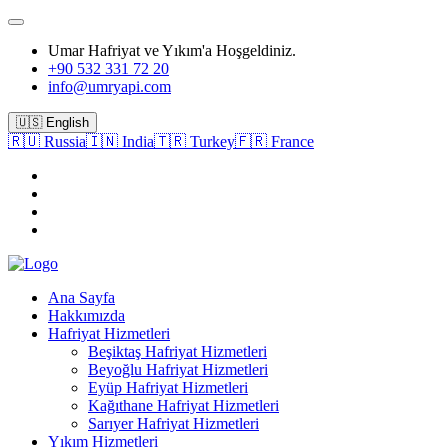
Umar Hafriyat ve Yıkım'a Hoşgeldiniz.
+90 532 331 72 20
info@umryapi.com
🇺🇸 English
🇷🇺 Russia
🇮🇳 India
🇹🇷 Turkey
🇫🇷 France
Ana Sayfa
Hakkımızda
Hafriyat Hizmetleri
Beşiktaş Hafriyat Hizmetleri
Beyoğlu Hafriyat Hizmetleri
Eyüp Hafriyat Hizmetleri
Kağıthane Hafriyat Hizmetleri
Sarıyer Hafriyat Hizmetleri
Yıkım Hizmetleri