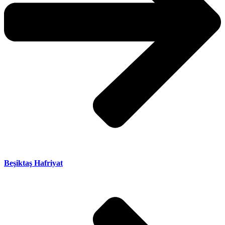
Beşiktaş Hafriyat