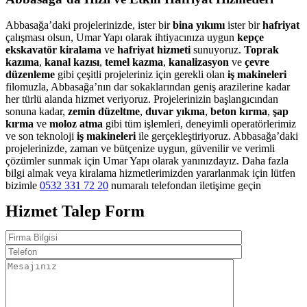
Abbasağa’daki projelerinizde, ister bir
bina yıkımı
ister bir
hafriyat
çalışması olsun, Umar Yapı olarak ihtiyacınıza uygun
kepçe
ekskavatör kiralama
ve
hafriyat hizmeti
sunuyoruz.
Toprak
kazıma
,
kanal kazısı
,
temel kazma
,
kanalizasyon
ve
çevre
düzenleme
gibi çeşitli projeleriniz için gerekli olan
iş makineleri
filomuzla, Abbasağa’nın dar sokaklarından geniş arazilerine kadar
her türlü alanda hizmet veriyoruz. Projelerinizin başlangıcından
sonuna kadar,
zemin düzeltme
,
duvar yıkma
,
beton kırma
,
şap
kırma
ve
moloz atma
gibi tüm işlemleri, deneyimli operatörlerimiz
ve son teknoloji
iş makineleri
ile gerçekleştiriyoruz. Abbasağa’daki
projelerinizde, zaman ve bütçenize uygun, güvenilir ve verimli
çözümler sunmak için Umar Yapı olarak yanınızdayız. Daha fazla
bilgi almak veya kiralama hizmetlerimizden yararlanmak için lütfen
bizimle
0532 331 72 20
numaralı telefondan iletişime geçin
Hizmet Talep Form