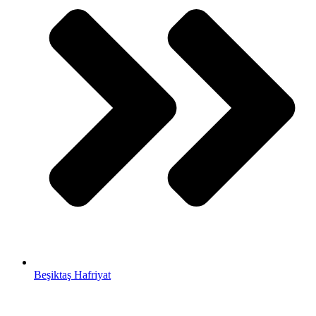
Beşiktaş Hafriyat